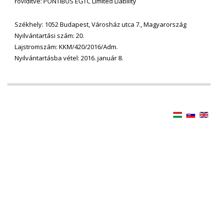
rövidítve: PONTIBUS EGTC Limited Liability
Székhely: 1052 Budapest, Városház utca 7., Magyarország
Nyilvántartási szám: 20.
Lajstromszám: KKM/420/2016/Adm.
Nyilvántartásba vétel: 2016. január 8.
Jogi nyilatkozat
Impresszum
Adatvédelmi irányelvek