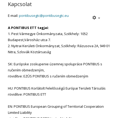
Kapcsolat
E-mail:
pontibusegtc@pontibusegtc.eu
A PONTIBUS ETT tagjai:
1. Pest Vármegye Önkormányzata, Székhely: 1052
Budapest,Városház utca 7.
2. Nyitrai Kerületi Önkormányzat, Székhely: Rázusova 2A, 949 01
Nitra, Szlovák Köztársaság
SK: Európske zoskupenie územnej spolupráce PONTIBUS s
ručením obmedzeným,
rövidítve: EZÚS PONTIBUS s ručením obmedzeným
HU: PONTIBUS Korlátolt Felelősségű Európai Területi Társulás
rövidítve: PONTIBUS ETT
EN: PONTIBUS European Grouping of Territorial Cooperation
Limited Liability