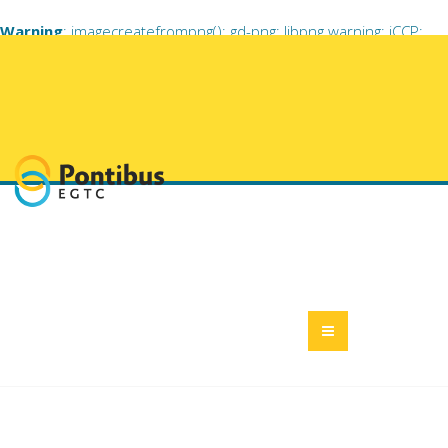
Warning
: imagecreatefrompng(): gd-png: libpng warning: iCCP:
known incorrect sRGB profile in
/home/pestmeg6/pontibusegtc.eu/libraries/vendor/jooml
on line
703