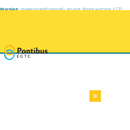
Warning
: imagecreatefrompng(): gd-png: libpng warning: iCCP:
known incorrect sRGB profile in
/home/pestmeg6/pontibusegtc.eu/libraries/vendor/jooml
on line
703