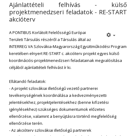
Ajánlattételi felhívás - külső
projektmenedzseri feladatok - RE-START
akcióterv
A PONTIBUS Korlátolt Felelősségű Európai
Területi Társulás részéről a Társulás által az
INTERREG VA Szlovákia-Magyarország Együttműködési Program
keretében elnyert RE-START c. akcióterv projekt egyes külső
koordinációs-projektmenedzseri feladatainak megvalósítása
céljából ajánlattételi felhívást ír ki.
Ellátandó feladatok:
- A projekt szlovákiai illetőségű vezető partnerei
tevékenységének koordinálása a kedvezményezetti
jelentésekhez, projektjelentésekhez (benne kifizetési
igénylésekhez) szükséges dokumentumok előzetes
ellenőrzése, valamint a benyújtásra történő megfelelőség
ellenőrzése terén.
- Az akcióterv szlovákiai illetőségű partnerek