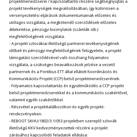
projektmenedzserei / kapcsolattartói részére segítségnyújtás a
projekt tevékenységek megvalósításában, így különösen a
versenyeztetési eljárások dokumentumainak előzetes és
utólagos vizsgálata, a megkötendő szerződések előzetes
áttekintése, pénzügyi bizonylatok (számlák stb.)
megfelelőségének vizsgálata.
- A projekt szlovákiai illetőségű partnerei tevékenységének
időbeli és pénzügyi megfelelőségének felügyelete, a projekt
támogatási szerződésével való összhang folyamatos
vizsgálata, a szükséges beavatkozások jelzése a vezető
partnernek és a Pontibus ETT által ellátott Koordinációs és
Kommunikációs Projekt (CCP) belső projektmenedzserének.
- Folyamatos kapcsolattartás és együttműködés a CCP projekt
belső projektmenedzserekkel és a kommunikációs szakértővel,
valamint egyéb szakértőkkel.
- Részvétel a projekttalálkozókon és egyéb projekt-
rendezvényeken.
- REBOOT SKHU/1802/3.1/053 projektben szereplő szlovák
illetőségű KKV kedvezményezettek részére a projekt
zárásához kapcsolódó feladatok ellátása: